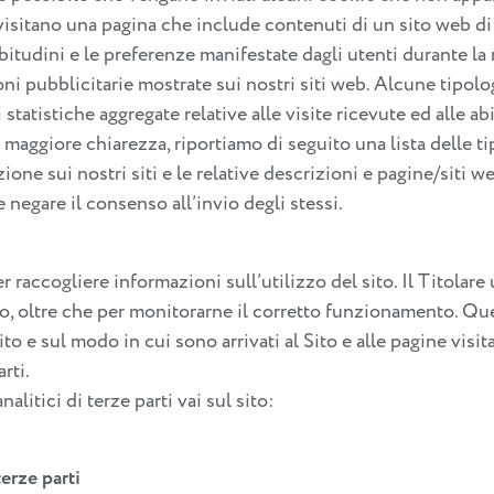
 visitano una pagina che include contenuti di un sito web di
udini e le preferenze manifestate dagli utenti durante la n
oni pubblicitarie mostrate sui nostri siti web. Alcune tipologi
atistiche aggregate relative alle visite ricevute ed alle abit
er maggiore chiarezza, riportiamo di seguito una lista delle t
one sui nostri siti e le relative descrizioni e pagine/siti w
e negare il consenso all’invio degli stessi.
 raccogliere informazioni sull’utilizzo del sito. Il Titolare u
izzo, oltre che per monitorarne il corretto funzionamento. Q
ito e sul modo in cui sono arrivati al Sito e alle pagine vis
rti.
alitici di terze parti vai sul sito:
terze parti